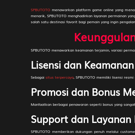
SPBUTOTO
menawarkan platform game online yang menarik
menarik, SPBUTOTO menghadirkan layanan permainan yang 
salah satu destinasi favorit bagi pemain yang ingin peng
Keunggulan
SPBUTOTO menawarkan keamanan terjamin, variasi permaina
Lisensi dan Keamanan
Sebagai
situs terpercaya
, SPBUTOTO memiliki lisensi resmi
Promosi dan Bonus Me
Manfaatkan berbagai penawaran seperti bonus yang sang
Support dan Layanan
SPBUTOTO memberikan dukungan penuh melalui customer s