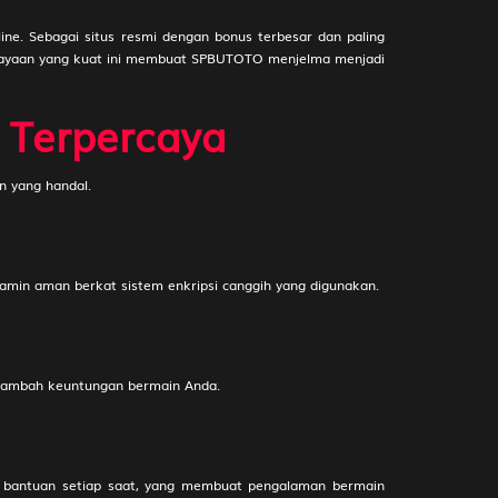
ne. Sebagai situs resmi dengan bonus terbesar dan paling
rcayaan yang kuat ini membuat SPBUTOTO menjelma menjadi
 Terpercaya
n yang handal.
amin aman berkat sistem enkripsi canggih yang digunakan.
nambah keuntungan bermain Anda.
n bantuan setiap saat, yang membuat pengalaman bermain