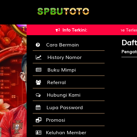
SPBUTOTO Situs Terpercaya Penyedia Game Online Terlengkap d
Info Terkini:
Daft
Cara Bermain
Pengat
History Nomor
Buku Mimpi
Referral
Hubungi Kami
Lupa Password
Promosi
Keluhan Member